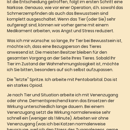
Ist die Entscheidung getroffen, folgt im ersten Schritt eine
Narkose. Genauso, wie vor einer Operation, d.h. sowohl das
Schmerzempfinden als auch das Bewusstsein sind
komplett ausgeschaltet. Wenn das Tier (oder Sie) sehr
aufgeregt sind, können wir vorher gerne mit einem
Medikament arbeiten, was Angst und Stress reduziert.
Was ich mir wünsche: so lange, Ihr Tier bei Bewusstsein ist,
möchte ich, dass eine Bezugsperson des Tieres
anwesend ist. Die meisten Besitzer bleiben für den
gesamten Vorgang an der Seite Ihres Tieres. Sobald Ihr
Tier im Zustand der Wahrnehmungslosigkeit ist, möchte
ich Sie bitten, besonders auf sich selbst aufzupassen.
Die "letzte" Spritze. Ich arbeite mit Pentobarbital. Das ist
ein starkes Opioid.
Je nach Tier und Situation arbeite ich mit Venenzugang
oder ohne. Dementsprechend kann das Einsetzen der
Wirkung unterschiedlich lange dauern. Bei einem
Venenzugang setzt die Wirkung normalerweise sehr
schnell ein (weniger als 1 Minute). Arbeiten wir ohne
Venenzugang (was ich bei Katzen normalerweise
bevorzuge, weil ich den Stress des Zuganglegens, gerne