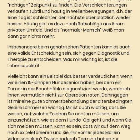
"richtigen" Zeitpunkt zu finden. Die Verschlechterungen
verlaufen subtil und häufig in Wellenbewegungen, d.h. der
eine Tag ist schlechter, der nächste aber plötzlich wieder
besser. Häufig gibt es dazu noch Ratschläge aus Ihrem
privaten Umfeld. Und als "normaler Mensch" weiß man
dann gar nichts mehr.
Insbesondere beim geriatrischen Patienten kann es auch
eine valide Entscheidung sein, sich gegen Diagnostik und
Therapie zu entscheiden. Was mir wichtig ist, ist die
Lebensqualität.
Vielleicht kann ein Beispiel das besser verdeutlichen: wenn
wir einen 15-jährigen Hundesenior haben, bei dem ein
Tumor in der Bauchhöhle diagnostiziert wurde, werde ich
Ihnen vermutlich nicht zur Operation raten. Dahingegen
ist mir eine gute Schmerzbehandlung der altersbedingten
Gelenkschmerzen wichtig. Mir ist auch wichtig, dass Sie
wissen, auf welche Zeichen Sie achten müssen, um
einzuschätzen, wie es dem Hunde-Opi geht und wann Sie
sich melden müssen. Kann es sein, dass wir auf dem Weg
noch 5x telefonieren und Sie mir vorher jedes Mal ein
Video schicken? Zwischendurch Termine haben zur